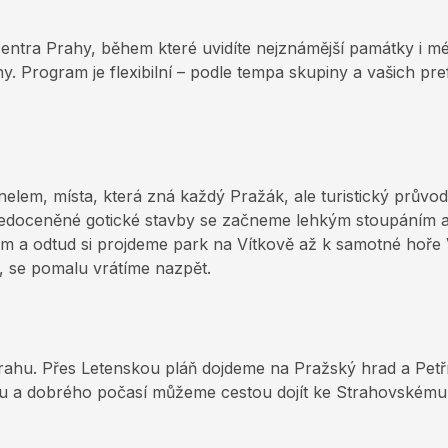
centra Prahy, během které uvidíte nejznámější památky i m
 Program je flexibilní – podle tempa skupiny a vašich pref
unelem, místa, která zná každý Pražák, ale turistický prů
i nedoceněné gotické stavby se začneme lehkým stoupáním
em a odtud si projdeme park na Vítkově až k samotné hoře V
 se pomalu vrátíme nazpět.
ahu. Přes Letenskou pláň dojdeme na Pražský hrad a Petř
mu a dobrého počasí můžeme cestou dojít ke Strahovskému 