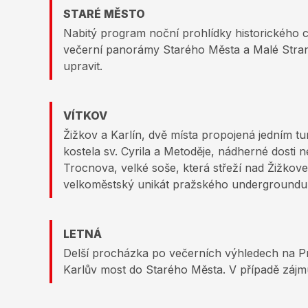
STARÉ MĚSTO
Nabitý program noční prohlídky historického 
večerní panorámy Starého Města a Malé Strany.
upravit.
VÍTKOV
Žižkov a Karlín, dvě místa propojená jedním t
kostela sv. Cyrila a Metoděje, nádherné dost
Trocnova, velké soše, která střeží nad Žižkov
velkoměstský unikát pražského undergroundu,
LETNÁ
Delší procházka po večerních výhledech na Pr
Karlův most do Starého Města. V případě záj