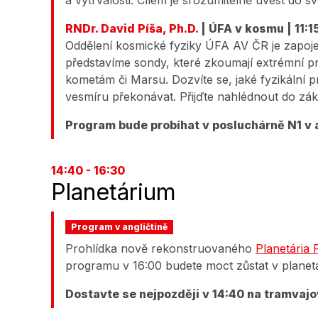
a vytrvalosti. Cílem je srozumitelně uvést do 
RNDr. David Píša, Ph.D.
| ÚFA v kosmu | 11:15
Oddělení kosmické fyziky ÚFA AV ČR je zapoje
představíme sondy, které zkoumají extrémní pro
kometám či Marsu. Dozvíte se, jaké fyzikální p
vesmíru překonávat. Přijďte nahlédnout do zá
Program bude probíhat v posluchárně N1 v 
14:40 - 16:30
Planetárium
Program v angličtině
Prohlídka nově rekonstruovaného
Planetária 
programu v 16:00 budete moct zůstat v planetá
Dostavte se nejpozději v 14:40 na tramvaj