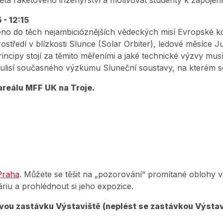
světa raketového inženýrství a motivovat studenty k zapoje
 - 12:15
no do těch nejambicióznějších vědeckých misí Evropské ko
středí v blízkosti Slunce (Solar Orbiter), ledové měsíce J
rincipy stojí za těmito měřeními a jaké technické výzvy mus
kulisí současného výzkumu Sluneční soustavy, na kterém se
areálu MFF UK na Troje.
Praha
. Můžete se těšit na „pozorování“ promítané oblohy v 
riu a prohlédnout si jeho expozice.
ovou zastávku Výstaviště (neplést se zastávkou Výstav