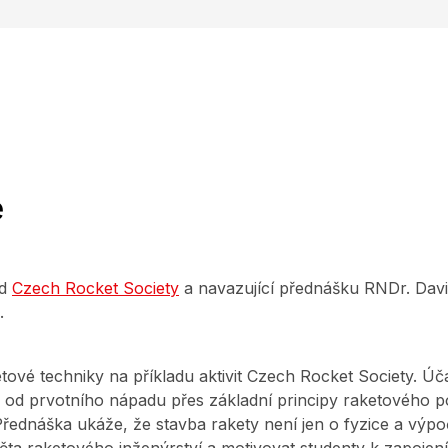
e
od
Czech Rocket Society
a navazující přednášku RNDr. David
.
ové techniky na příkladu aktivit Czech Rocket Society. Úča
– od prvotního nápadu přes základní principy raketového
ednáška ukáže, že stavba rakety není jen o fyzice a výpočt