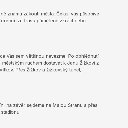
éně známá zákoutí města. Čekají vás působivé
erencí lze trasu přiměřeně zkrátit nebo
vodce Vás sem většinou nevezme. Po obhlédnutí
 a městským ruchem dostávat k Janu Žižkovi z
ítkov. Přes Žižkov a žižkovský tunel,
ín, na závěr sejdeme na Malou Stranu a přes
stadionu.