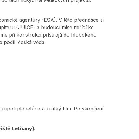
ní do technických a vědeckých projektů.
smické agentury (ESA). V této přednášce si
upiteru (JUICE) a budoucí mise mířící ke
íme při konstrukci přístrojů do hlubokého
 podílí česká věda.
kupoli planetária a krátký film. Po skončení
iště Letňany).