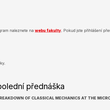
ogram naleznete na
webu fakulty
. Pokud jste přihlášení př
ky.
polední přednáška
 BREAKDOWN OF CLASSICAL MECHANICS AT THE MICRO