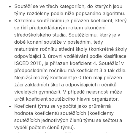
Soutěží se ve třech kategoriích, do kterých jsou
týmy rozděleny podle níže popsaného algoritmu.
Každému soutěžícímu je přiřazen koeficient, který
se řídí předpokládaným rokem ukončení
středoškolského studia. Soutěžícímu, který je v
době konání soutěže v posledním, tedy
maturitním ročníku střední školy (konkrétně školy
odpovídající 3. úrovni vzdělávání podle klasifikace
ISCED 2011), je přiřazen koeficient 4. Soutěžící v
předposledním ročníku má koeficient 3 a tak dále.
Nejnižší možný koeficient je 0 (ten mají přiřazen
žáci základních škol a odpovídajících ročníků
víceletých gymnázií). V případě nejasnosti může
určit koeficient soutěžícího hlavní organizátor.
Koeficient týmu se vypočítá jako průměrná
hodnota koeficientů soutěžících (koeficienty
soutěžících jednotlivých členů týmu se sečtou a
vydělí počtem členů týmu).