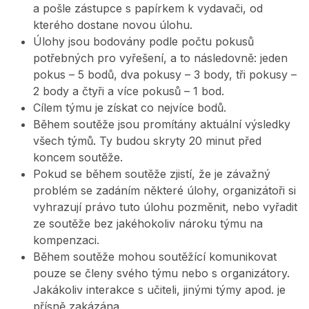
a pošle zástupce s papírkem k vydavači, od
kterého dostane novou úlohu.
Úlohy jsou bodovány podle počtu pokusů
potřebných pro vyřešení, a to následovně: jeden
pokus – 5 bodů, dva pokusy – 3 body, tři pokusy –
2 body a čtyři a více pokusů – 1 bod.
Cílem týmu je získat co nejvíce bodů.
Během soutěže jsou promítány aktuální výsledky
všech týmů. Ty budou skryty 20 minut před
koncem soutěže.
Pokud se během soutěže zjistí, že je závažný
problém se zadáním některé úlohy, organizátoři si
vyhrazují právo tuto úlohu pozměnit, nebo vyřadit
ze soutěže bez jakéhokoliv nároku týmu na
kompenzaci.
Během soutěže mohou soutěžící komunikovat
pouze se členy svého týmu nebo s organizátory.
Jakákoliv interakce s učiteli, jinými týmy apod. je
přísně zakázána.