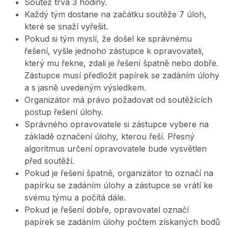
Soutěž trvá 3 hodiny.
Každý tým dostane na začátku soutěže 7 úloh,
které se snaží vyřešit.
Pokud si tým myslí, že došel ke správnému
řešení, vyšle jednoho zástupce k opravovateli,
který mu řekne, zdali je řešení špatně nebo dobře.
Zástupce musí předložit papírek se zadáním úlohy
a s jasně uvedeným výsledkem.
Organizátor má právo požadovat od soutěžících
postup řešení úlohy.
Správného opravovatele si zástupce vybere na
základě označení úlohy, kterou řeší. Přesný
algoritmus určení opravovatele bude vysvětlen
před soutěží.
Pokud je řešení špatně, organizátor to označí na
papírku se zadáním úlohy a zástupce se vrátí ke
svému týmu a počítá dále.
Pokud je řešení dobře, opravovatel označí
papírek se zadáním úlohy počtem získaných bodů