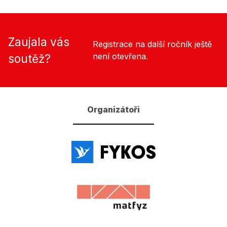
Zaujala vás
Registrace na další ročník ještě
není otevřena.
soutěž?
Organizátoři