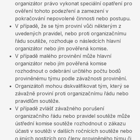
organizátor právo vykonat speciální opatření pro
ověření tohoto podezření a zamezení v
pokračování nepovolené činnosti nebo postupu.
V případě, že se tým proviní vůči některým z
uvedených pravidel, nebo proti organizačnímu
řádu soutěže, rozhoduje o následcích hlavní
organizátor nebo jím pověřená komise.
V případě malého provinění může hlavní
organizátor nebo jím pověřená komise
rozhodnout o odebrání určitého počtu bodů
proviněnému týmu podle závažnosti provinění.
Organizátoři mohou diskvalifikovat tým, který se
závažně proviní proti organizačnímu řádu nebo
pravidlům soutěže.
V případě zvlášť závažného porušení
organizačního řádu nebo pravidel soutěže může
ústřední komise soutěže rozhodnout o zákazu
účasti v soutěži v dalších ročnících soutěže nebo
o jiných postizích pro členy proviněného týmu či